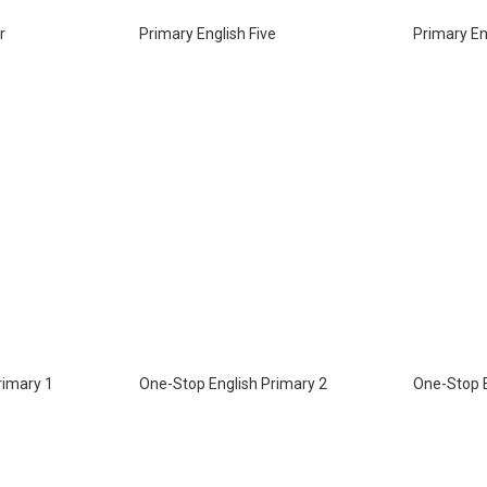
r
Primary English Five
Primary En
rimary 1
One-Stop English Primary 2
One-Stop E