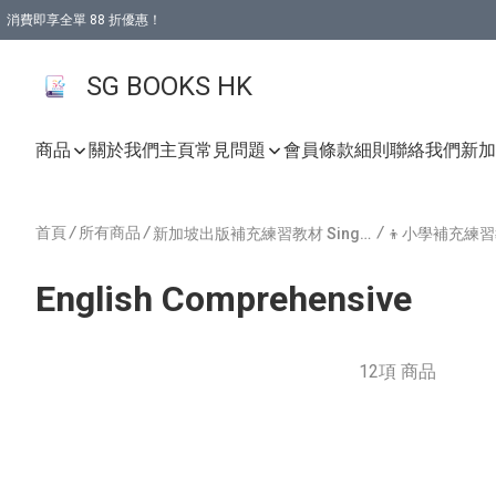
消費即享全單 88 折優惠！
購物滿 HKD 499.00即享免運費優惠！（適用於 本地取貨 )
SG BOOKS HK
商品
關於我們
主頁
常見問題
會員條款細則
聯絡我們
新加坡
首頁
/
所有商品
/
/
新加坡出版補充練習教材 Singapore Publishing
English Comprehensive
12項 商品