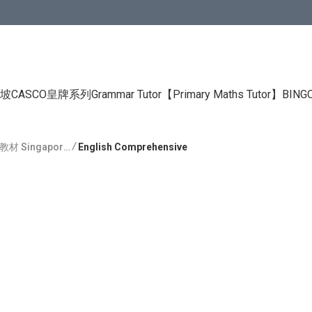
CASCO皇牌系列Grammar Tutor
【Primary Maths Tutor】
BIN
/
👦小學補充練習教材 Singapore Primary
English Comprehensive