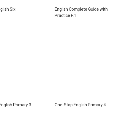
glish Six
English Complete Guide with
Practice P.1
nglish Primary 3
One-Stop English Primary 4