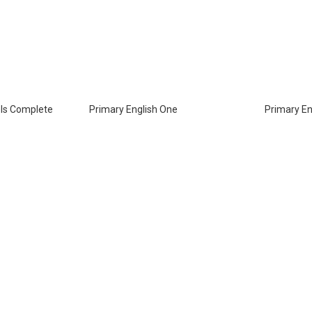
els Complete
Primary English One
Primary En