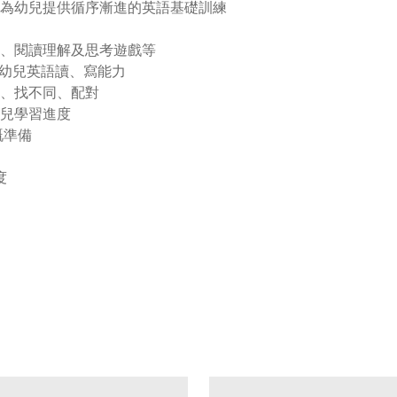
，為幼兒提供循序漸進的英語基礎訓練
、閱讀理解及思考遊戲等
，培養幼兒英語讀、寫能力
、找不同、配對
兒學習進度
嘅準備
度