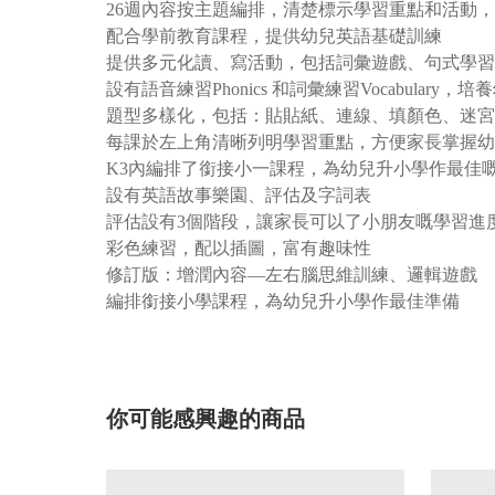
26週內容按主題編排，清楚標示學習重點和活動
配合學前教育課程，提供幼兒英語基礎訓練
提供多元化讀、寫活動，包括詞彙遊戲、句式學習
設有語音練習Phonics 和詞彙練習Vocabulary
題型多樣化，包括：貼貼紙、連線、填顏色、迷宮
每課於左上角清晰列明學習重點，方便家長掌握幼
K3內編排了銜接小一課程，為幼兒升小學作最佳
設有英語故事樂園、評估及字詞表
評估設有3個階段，讓家長可以了小朋友嘅學習進
彩色練習，配以插圖，富有趣味性
修訂版：增潤內容—左右腦思維訓練、邏輯遊戲
編排銜接小學課程，為幼兒升小學作最佳準備
你可能感興趣的商品