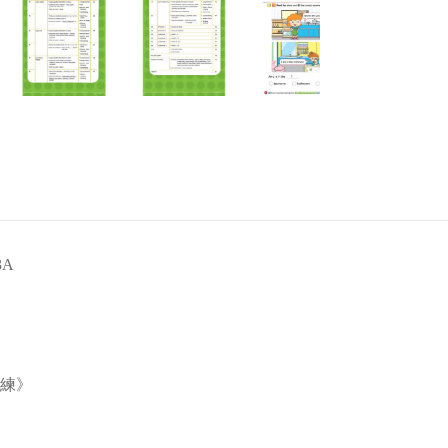
3A
訓練》