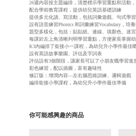
26週內容按主題編排，清楚標示學習重點和活動
配合學前教育課程，提供幼兒英語基礎訓練
提供多元化讀、寫活動，包括詞彙遊戲、句式學習
設有語音練習Phonics 和詞彙練習Vocabulary
題型多樣化，包括：貼貼紙、連線、填顏色、迷宮
每課於左上角清晰列明學習重點，方便家長掌握幼
K3內編排了銜接小一課程，為幼兒升小學作最佳
設有英語故事樂園、評估及字詞表
評估設有3個階段，讓家長可以了小朋友嘅學習進
彩色練習，配以插圖，富有趣味性
修訂版：增潤內容—左右腦思維訓練、邏輯遊戲
編排銜接小學課程，為幼兒升小學作最佳準備
你可能感興趣的商品