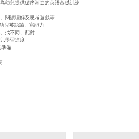
，為幼兒提供循序漸進的英語基礎訓練
、閱讀理解及思考遊戲等
，培養幼兒英語讀、寫能力
、找不同、配對
兒學習進度
嘅準備
度