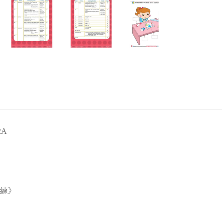
2A
訓練》