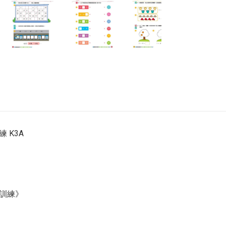
 K3A
力訓練》
冊