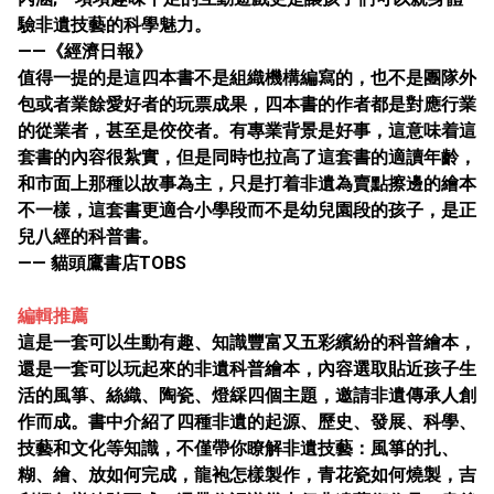
驗非遺技藝的科學魅力。
——《經濟日報》
值得一提的是這四本書不是組織機構編寫的，也不是團隊外
包或者業餘愛好者的玩票成果，四本書的作者都是對應行業
的從業者，甚至是佼佼者。有專業背景是好事，這意味着這
套書的內容很紮實，但是同時也拉高了這套書的適讀年齡，
和市面上那種以故事為主，只是打着非遺為賣點擦邊的繪本
不一樣，這套書更適合小學段而不是幼兒園段的孩子，是正
兒八經的科普書。
—— 貓頭鷹書店TOBS
編輯推薦
這是一套可以生動有趣、知識豐富又五彩繽紛的科普繪本，
還是一套可以玩起來的非遺科普繪本，內容選取貼近孩子生
活的風箏、絲織、陶瓷、燈綵四個主題，邀請非遺傳承人創
作而成。書中介紹了四種非遺的起源、歷史、發展、科學、
技藝和文化等知識，不僅帶你瞭解非遺技藝：風箏的扎、
糊、繪、放如何完成，龍袍怎樣製作，青花瓷如何燒製，吉