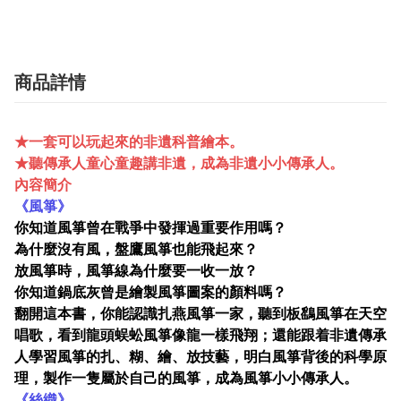
商品詳情
★一套可以玩起來的非遺科普繪本。
★聽傳承人童心童趣講非遺，成為非遺小小傳承人。
內容簡介
《風箏》
你知道風箏曾在戰爭中發揮過重要作用嗎？
為什麼沒有風，盤鷹風箏也能飛起來？
放風箏時，風箏線為什麼要一收一放？
你知道鍋底灰曾是繪製風箏圖案的顏料嗎？
翻開這本書，你能認識扎燕風箏一家，聽到板鷂風箏在天空
唱歌，看到龍頭蜈蚣風箏像龍一樣飛翔；還能跟着非遺傳承
人學習風箏的扎、糊、繪、放技藝，明白風箏背後的科學原
理，製作一隻屬於自己的風箏，成為風箏小小傳承人。
《絲織》