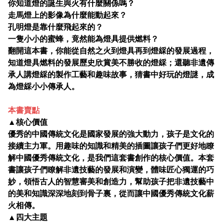
你知道燈的誕生與火有什麼關係嗎？
走馬燈上的影像為什麼能動起來？
孔明燈是靠什麼飛起來的？
一隻小小的蜜蜂，竟然能為燈具提供燃料？
翻開這本書，你能從自然之火到燈具再到燈綵的發展過程，
知道燈具燃料的發展歷史欣賞美不勝收的燈綵；還聽非遺傳
承人講燈綵的製作工藝和趣味故事，猜書中好玩的燈謎，成
為燈綵小小傳承人。
本書賣點
▲核心價值
優秀的中國傳統文化是國家發展的強大動力，孩子是文化的
接續主力軍。用趣味的知識和精美的插圖讓孩子們更好地瞭
解中國優秀傳統文化，是我們這套書創作的核心價值。本套
書讓孩子們瞭解非遺技藝的發展和演變，體味匠心獨運的巧
妙，領悟古人的智慧審美和創造力，幫助孩子把非遺技藝中
的美和知識深深地刻到骨子裏，從而讓中國優秀傳統文化薪
火相傳。
▲四大主題