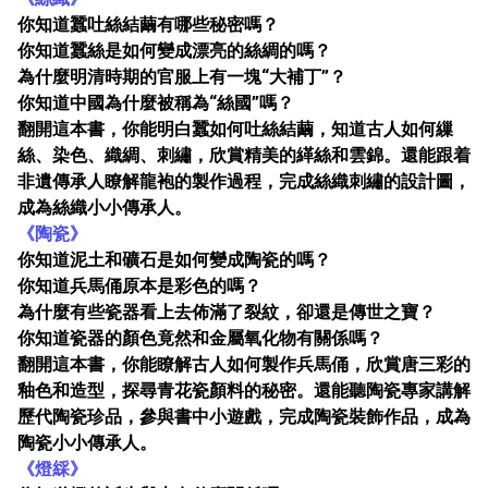
你知道蠶吐絲結繭有哪些秘密嗎？
你知道蠶絲是如何變成漂亮的絲綢的嗎？
為什麼明清時期的官服上有一塊“大補丁”？
你知道中國為什麼被稱為“絲國”嗎？
翻開這本書，你能明白蠶如何吐絲結繭，知道古人如何繅
絲、染色、織綢、刺繡，欣賞精美的緙絲和雲錦。還能跟着
非遺傳承人瞭解龍袍的製作過程，完成絲織刺繡的設計圖，
成為絲織小小傳承人。
《陶瓷》
你知道泥土和礦石是如何變成陶瓷的嗎？
你知道兵馬俑原本是彩色的嗎？
為什麼有些瓷器看上去佈滿了裂紋，卻還是傳世之寶？
你知道瓷器的顏色竟然和金屬氧化物有關係嗎？
翻開這本書，你能瞭解古人如何製作兵馬俑，欣賞唐三彩的
釉色和造型，探尋青花瓷顏料的秘密。還能聽陶瓷專家講解
歷代陶瓷珍品，參與書中小遊戲，完成陶瓷裝飾作品，成為
陶瓷小小傳承人。
《燈綵》