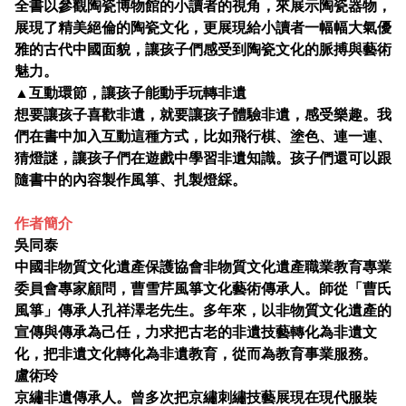
全書以參觀陶瓷博物館的小讀者的視角，來展示陶瓷器物，
展現了精美絕倫的陶瓷文化，更展現給小讀者一幅幅大氣優
雅的古代中國面貌，讓孩子們感受到陶瓷文化的脈搏與藝術
魅力。
▲互動環節，讓孩子能動手玩轉非遺
想要讓孩子喜歡非遺，就要讓孩子體驗非遺，感受樂趣。我
們在書中加入互動這種方式，比如飛行棋、塗色、連一連、
猜燈謎，讓孩子們在遊戲中學習非遺知識。孩子們還可以跟
隨書中的內容製作風箏、扎製燈綵。
作者簡介
吳同泰
中國非物質文化遺產保護協會非物質文化遺產職業教育專業
委員會專家顧問，曹雪芹風箏文化藝術傳承人。師從「曹氏
風箏」傳承人孔祥澤老先生。多年來，以非物質文化遺產的
宣傳與傳承為己任，力求把古老的非遺技藝轉化為非遺文
化，把非遺文化轉化為非遺教育，從而為教育事業服務。
盧術玲
京繡非遺傳承人。曾多次把京繡刺繡技藝展現在現代服裝