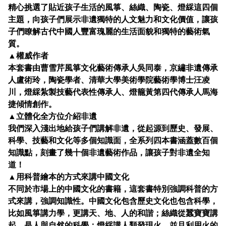
精心挑選了貼近孩子生活的風箏、絲織、陶瓷、燈綵這四個
主題，向孩子們展示非遺獨特的人文魅力和文化價值，讓孩
子們瞭解古代中國人豐富瑰麗的生活面貌和獨特的藝術氣
質。
▲權威作者
本套書由曹雪芹風箏文化藝術傳承人吳同泰，京繡非遺傳承
人盧術玲，陶瓷學者、清華大學美術學院藝術學博士汪凌
川，燈綵紮製技藝代表性傳承人、燈籠黃第四代傳承人馬海
捷傾情創作。
▲立體化全方位介紹非遺
我們深入淺出地給孩子們講解非遺，從起源到歷史、發展、
科學、技藝和文化等多個知識面，全系列四本書涵蓋數百個
知識點，刻畫了幾十個非遺藝術作品，讓孩子對非遺全知
道！
▲用科普繪本的方式來講中國文化
不同於市場上的中國文化的書籍，這套書特別強調科普的方
式來講，強調知識性。中國文化包含歷史文化也包含科學，
比如風箏講力學，更講天、地、人的和諧；絲織從蠶寶寶講
起，是人與自然的科學；燈綵講人類發現火，並且利用火的