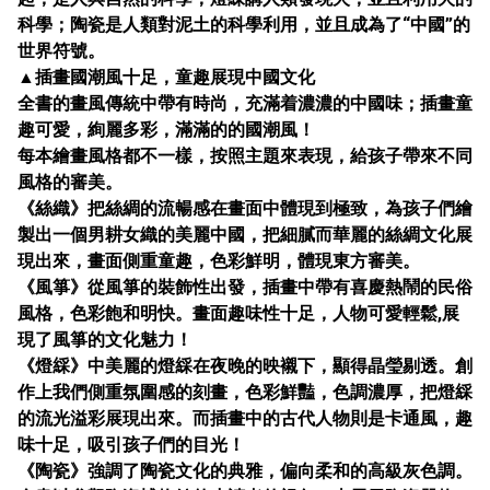
科學；陶瓷是人類對泥土的科學利用，並且成為了“中國”的
世界符號。
▲插畫國潮風十足，童趣展現中國文化
全書的畫風傳統中帶有時尚，充滿着濃濃的中國味；插畫童
趣可愛，絢麗多彩，滿滿的的國潮風！
每本繪畫風格都不一樣，按照主題來表現，給孩子帶來不同
風格的審美。
《絲織》把絲綢的流暢感在畫面中體現到極致，為孩子們繪
製出一個男耕女織的美麗中國，把細膩而華麗的絲綢文化展
現出來，畫面側重童趣，色彩鮮明，體現東方審美。
《風箏》從風箏的裝飾性出發，插畫中帶有喜慶熱鬧的民俗
風格，色彩飽和明快。畫面趣味性十足，人物可愛輕鬆,展
現了風箏的文化魅力！
《燈綵》中美麗的燈綵在夜晚的映襯下，顯得晶瑩剔透。創
作上我們側重氛圍感的刻畫，色彩鮮豔，色調濃厚，把燈綵
的流光溢彩展現出來。而插畫中的古代人物則是卡通風，趣
味十足，吸引孩子們的目光！
《陶瓷》強調了陶瓷文化的典雅，偏向柔和的高級灰色調。