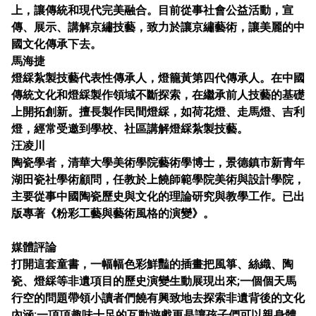
上，讓傳統和現代完美融合。目前從事社會公益活動，宣
傳、展示、講解京繡技藝，致力於讓京繡藝術，讓美麗的中
國文化傳承下去。
馬海捷
燈綵紮製技藝代表性傳承人，燈籠黃第四代傳承人。在中國
傳統文化和燈綵製作領域不斷探索，在繼承前人技藝的基礎
上開拓創新。擅長製作民間燈綵，如荷花燈、走馬燈、吉利
燈，經常受邀到學校、社區講解燈綵紮製技藝。
汪凌川
陶瓷學者，清華大學美術學院藝術學博士，景德鎮市新青年
湖田瓷社學術顧問，任教於上饒師範學院美術與設計學院，
主要從事中國陶瓷歷史與文化的理論研究與教學工作。已出
版專著《粉彩工藝與藝術風格的演變》。
媒體評論
打開這套童書，一幅幅色彩鮮豔的插畫把風箏、絲織、陶
瓷、燈綵等非遺項目的歷史演變生動展現出來;一個個天馬
行空的問題帶領小讀者們饒有興致地去探索非遺背後的文化
內涵;一項項趣味十足的互動遊戲更是讓孩子們可以親身體