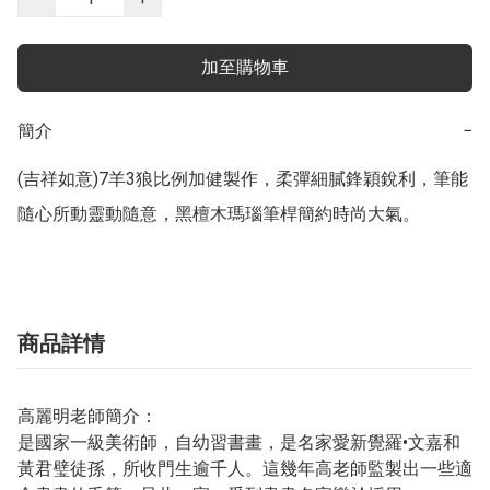
加至購物車
簡介
−
(吉祥如意)7羊3狼比例加健製作，柔彈細膩鋒穎銳利，筆能
隨心所動靈動隨意，黑檀木瑪瑙筆桿簡約時尚大氣。
商品詳情
高麗明老師簡介：
是國家一級美術師，自幼習書畫，是名家愛新覺羅•文嘉和
黃君璧徒孫，所收門生逾千人。這幾年高老師監製出一些適